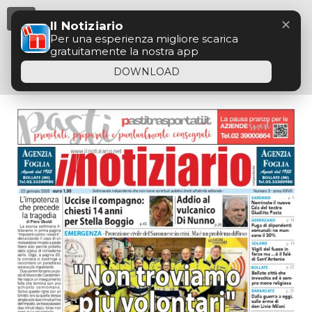
Menu
✕
Il Notiziario
Per una esperienza migliore scarica
gratuitamente la nostra app
DOWNLOAD