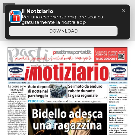
Menu
✕
Il Notiziario
Per una esperienza migliore scarica
gratuitamente la nostra app
DOWNLOAD