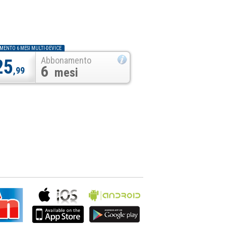
ENTO 6 MESI MULTI-DEVICE
Abbonamento
25
6
,99
mesi