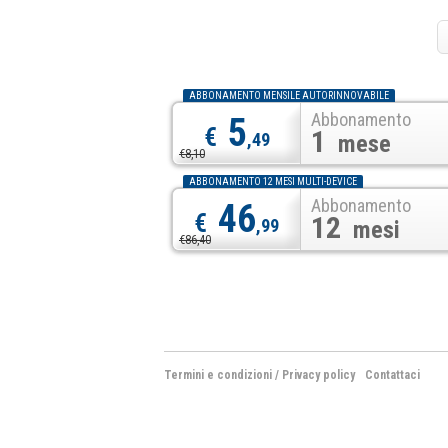
ABBONAMENTO MENSILE AUTORINNOVABILE
Abbonamento
5
€
1
,49
mese
€8,10
ABBONAMENTO 12 MESI MULTI-DEVICE
Abbonamento
46
€
12
,99
mesi
€86,40
Termini e condizioni
/
Privacy policy
Contattaci